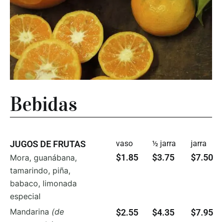
Bebidas
JUGOS DE FRUTAS
vaso
½ jarra
jarra
$1.85
$3.75
$7.50
Mora, guanábana,
tamarindo, piña,
babaco, limonada
especial
Mandarina
(de
$2.55
$4.35
$7.95